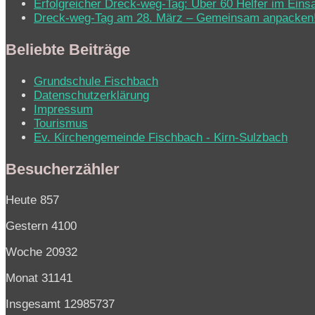
Erfolgreicher Dreck-weg-Tag: Über 60 Helfer im Eins
Dreck-weg-Tag am 28. März – Gemeinsam anpacken
Beliebte Beiträge
Grundschule Fischbach
Datenschutzerklärung
Impressum
Tourismus
Ev. Kirchen­ge­mein­de Fisch­bach - Kirn-Sulz­bach
Besucherzähler
Heute
857
Gestern
4100
Woche
20932
Monat
31141
Insgesamt
12985737