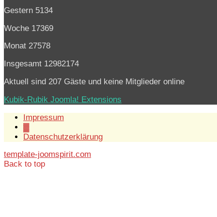
Gestern
5134
Woche
17369
Monat
27578
Insgesamt
12982174
Aktuell sind 207 Gäste und keine Mitglieder online
Kubik-Rubik Joomla! Extensions
Impressum
▓
Datenschutzerklärung
template-joomspirit.com
Back to top