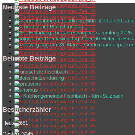
Neueste Beiträge
Wasserentnahme im Landkreis Birkenfeld ab 30. Juli 
Fischerfest am Pfingstsonntag
VVF - Einladung zur Jahreshauptversammlung 2026
Erfolgreicher Dreck-weg-Tag: Über 60 Helfer im Eins
Dreck-weg-Tag am 28. März – Gemeinsam anpacken
Beliebte Beiträge
Grundschule Fischbach
Datenschutzerklärung
Impressum
Tourismus
Ev. Kirchen­ge­mein­de Fisch­bach - Kirn-Sulz­bach
Besucherzähler
Heute
2651
Gestern
3245