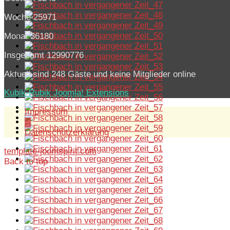
Woche
25971
Monat
36180
Insgesamt
12990776
Aktuell sind 248 Gäste und keine Mitglieder online
Kubik-Rubik Joomla! Extensions
Impressum
▓
Datenschutzerklärung
template-joomspirit.com
Back to top