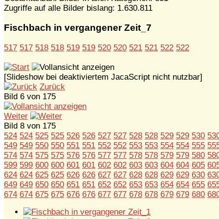
Zugriffe auf alle Bilder bislang: 1.630.811
Fischbach in vergangener Zeit_7
517
517
518
518
519
519
520
520
521
521
522
522
[Slideshow bei deaktiviertem JacaScript nicht nutzbar]
Zurück
Bild 6 von 175
Weiter
Bild 8 von 175
524
524
525
525
526
526
527
527
528
528
529
529
530
53
549
549
550
550
551
551
552
552
553
553
554
554
555
55
574
574
575
575
576
576
577
577
578
578
579
579
580
58
599
599
600
600
601
601
602
602
603
603
604
604
605
60
624
624
625
625
626
626
627
627
628
628
629
629
630
63
649
649
650
650
651
651
652
652
653
653
654
654
655
65
674
674
675
675
676
676
677
677
678
678
679
679
680
68