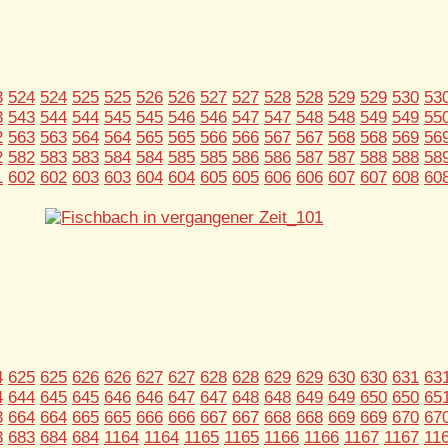
3
524
524
525
525
526
526
527
527
528
528
529
529
530
53
3
543
544
544
545
545
546
546
547
547
548
548
549
549
55
2
563
563
564
564
565
565
566
566
567
567
568
568
569
56
2
582
583
583
584
584
585
585
586
586
587
587
588
588
58
1
602
602
603
603
604
604
605
605
606
606
607
607
608
60
4
625
625
626
626
627
627
628
628
629
629
630
630
631
63
4
644
645
645
646
646
647
647
648
648
649
649
650
650
65
3
664
664
665
665
666
666
667
667
668
668
669
669
670
67
3
683
684
684
1164
1164
1165
1165
1166
1166
1167
1167
11