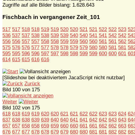
Zugriffe auf alle Bilder bislang: 1.628.643
Fischbach in vergangener Zeit_101
517
517
518
518
519
519
520
520
521
521
522
522
523
52
536
537
537
538
538
539
539
540
540
541
541
542
542
54
556
556
557
557
558
558
559
559
560
560
561
561
562
56
575
576
576
577
577
578
578
579
579
580
580
581
581
58
595
595
596
596
597
597
598
598
599
599
600
600
601
60
614
615
615
616
616
[Slideshow bei deaktiviertem JacaScript nicht nutzbar]
Zurück
Bild 100 von 175
Weiter
Bild 102 von 175
618
618
619
619
620
620
621
621
622
622
623
623
624
62
637
638
638
639
639
640
640
641
641
642
642
643
643
64
657
657
658
658
659
659
660
660
661
661
662
662
663
66
676
677
677
678
678
679
679
680
680
681
681
682
682
68