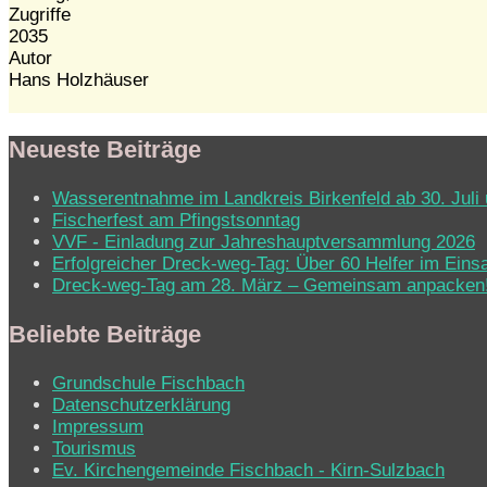
Zugriffe
2035
Autor
Hans Holzhäuser
Neueste Beiträge
Wasserentnahme im Landkreis Birkenfeld ab 30. Juli 
Fischerfest am Pfingstsonntag
VVF - Einladung zur Jahreshauptversammlung 2026
Erfolgreicher Dreck-weg-Tag: Über 60 Helfer im Eins
Dreck-weg-Tag am 28. März – Gemeinsam anpacken
Beliebte Beiträge
Grundschule Fischbach
Datenschutzerklärung
Impressum
Tourismus
Ev. Kirchen­ge­mein­de Fisch­bach - Kirn-Sulz­bach