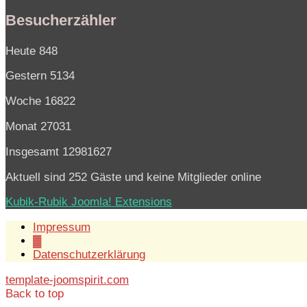
Besucherzähler
Heute
848
Gestern
5134
Woche
16822
Monat
27031
Insgesamt
12981627
Aktuell sind 252 Gäste und keine Mitglieder online
Kubik-Rubik Joomla! Extensions
Impressum
▓
Datenschutzerklärung
template-joomspirit.com
Back to top