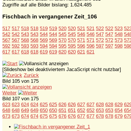
Zugriffe auf alle Bilder bislang: 1.624.485
Fischbach in vergangener Zeit_106
517
517
518
518
519
519
520
520
521
521
522
522
523
52
542
542
543
543
544
544
545
545
546
546
547
547
548
54
567
567
568
568
569
569
570
570
571
571
572
572
573
57
592
592
593
593
594
594
595
595
596
596
597
597
598
59
617
617
618
618
619
619
620
620
621
621
[Slideshow bei deaktiviertem JacaScript nicht nutzbar]
Zurück
Bild 105 von 175
Weiter
Bild 107 von 175
623
623
624
624
625
625
626
626
627
627
628
628
629
62
648
648
649
649
650
650
651
651
652
652
653
653
654
65
673
673
674
674
675
675
676
676
677
677
678
678
679
67