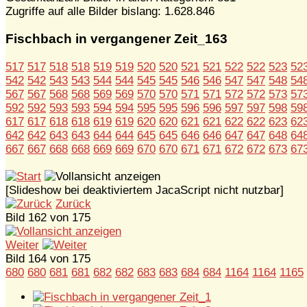
Zugriffe auf alle Bilder bislang: 1.628.846
Fischbach in vergangener Zeit_163
517
517
518
518
519
519
520
520
521
521
522
522
523
52
542
542
543
543
544
544
545
545
546
546
547
547
548
54
567
567
568
568
569
569
570
570
571
571
572
572
573
57
592
592
593
593
594
594
595
595
596
596
597
597
598
59
617
617
618
618
619
619
620
620
621
621
622
622
623
62
642
642
643
643
644
644
645
645
646
646
647
647
648
64
667
667
668
668
669
669
670
670
671
671
672
672
673
67
[Slideshow bei deaktiviertem JacaScript nicht nutzbar]
Zurück
Bild 162 von 175
Weiter
Bild 164 von 175
680
680
681
681
682
682
683
683
684
684
1164
1164
1165