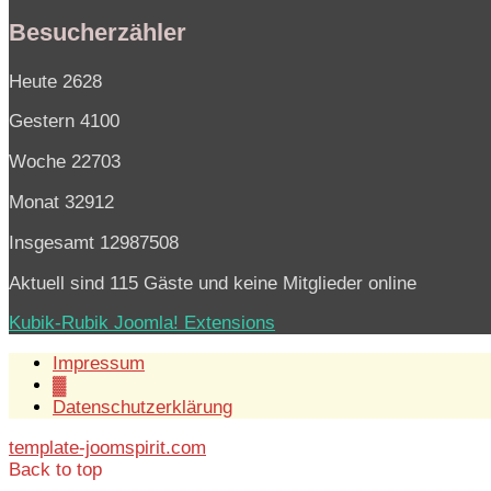
Besucherzähler
Heute
2628
Gestern
4100
Woche
22703
Monat
32912
Insgesamt
12987508
Aktuell sind 115 Gäste und keine Mitglieder online
Kubik-Rubik Joomla! Extensions
Impressum
▓
Datenschutzerklärung
template-joomspirit.com
Back to top