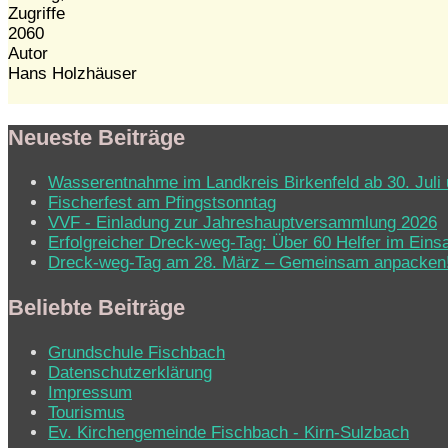
Zugriffe
2060
Autor
Hans Holzhäuser
Neueste Beiträge
Wasserentnahme im Landkreis Birkenfeld ab 30. Juli 
Fischerfest am Pfingstsonntag
VVF - Einladung zur Jahreshauptversammlung 2026
Erfolgreicher Dreck-weg-Tag: Über 60 Helfer im Eins
Dreck-weg-Tag am 28. März – Gemeinsam anpacken
Beliebte Beiträge
Grundschule Fischbach
Datenschutzerklärung
Impressum
Tourismus
Ev. Kirchen­ge­mein­de Fisch­bach - Kirn-Sulz­bach