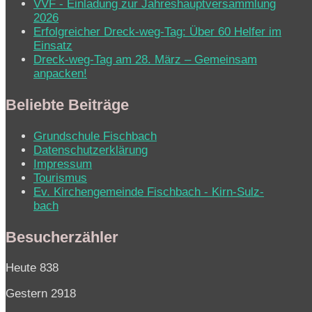
VVF - Einladung zur Jahreshauptversammlung
2026
Erfolgreicher Dreck-weg-Tag: Über 60 Helfer im
Einsatz
Dreck-weg-Tag am 28. März – Gemeinsam
anpacken!
Beliebte Beiträge
Grundschule Fischbach
Datenschutzerklärung
Impressum
Tourismus
Ev. Kirchen­ge­mein­de Fisch­bach - Kirn-Sulz­
bach
Besucherzähler
Heute
838
Gestern
2918