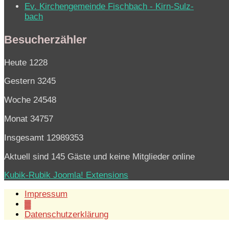
Ev. Kirchen­ge­mein­de Fisch­bach - Kirn-Sulz­
bach
Besucherzähler
Heute
1228
Gestern
3245
Woche
24548
Monat
34757
Insgesamt
12989353
Aktuell sind 145 Gäste und keine Mitglieder online
Kubik-Rubik Joomla! Extensions
Impressum
▓
Datenschutzerklärung