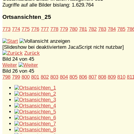
Zugriffe auf alle Bilder bislang: 1.629.764
Ortsansichten_25
773
774
775
776
777
778
779
780
781
782
783
784
785
78
[Slideshow bei deaktiviertem JacaScript nicht nutzbar]
Zurück
Bild 24 von 45
Weiter
Bild 26 von 45
798
799
800
801
802
803
804
805
806
807
808
809
810
81