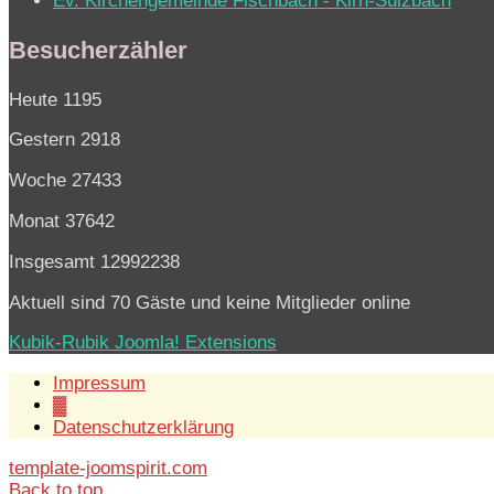
Ev. Kirchen­ge­mein­de Fisch­bach - Kirn-Sulz­bach
Besucherzähler
Heute
1195
Gestern
2918
Woche
27433
Monat
37642
Insgesamt
12992238
Aktuell sind 70 Gäste und keine Mitglieder online
Kubik-Rubik Joomla! Extensions
Impressum
▓
Datenschutzerklärung
template-joomspirit.com
Back to top