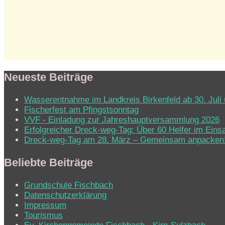
Neueste Beiträge
Wasserentnahme im Landkreis Birkenfeld ab 30. Juli 
Fischerfest am Pfingstsonntag
VVF - Einladung zur Jahreshauptversammlung 2026
Erfolgreicher Dreck-weg-Tag: Über 60 Helfer im Eins
Dreck-weg-Tag am 28. März – Gemeinsam anpacken
Beliebte Beiträge
Grundschule Fischbach
Datenschutzerklärung
Impressum
Tourismus