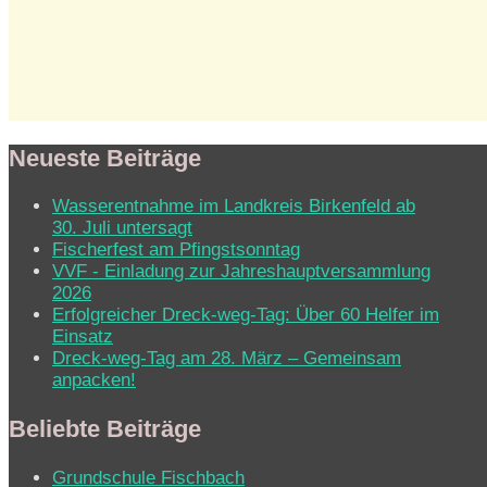
Neueste Beiträge
Wasserentnahme im Landkreis Birkenfeld ab
30. Juli untersagt
Fischerfest am Pfingstsonntag
VVF - Einladung zur Jahreshauptversammlung
2026
Erfolgreicher Dreck-weg-Tag: Über 60 Helfer im
Einsatz
Dreck-weg-Tag am 28. März – Gemeinsam
anpacken!
Beliebte Beiträge
Grundschule Fischbach