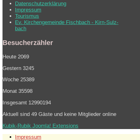
Datenschutzerklärung
Impressum
Tourismus
Ev. Kirchen­ge­mein­de Fisch­bach - Kirn-Sulz­
bach
Besucherzähler
Heute
2069
Gestern
3245
Woche
25389
Monat
35598
Insgesamt
12990194
Aktuell sind 49 Gäste und keine Mitglieder online
Kubik-Rubik Joomla! Extensions
Impressum